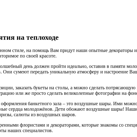
ятия на теплоходе
нном стиле, на помощь Вам придут наши опытные декораторы и ф
вторимое по своей красоте.
т волшебный день должен пройти идеально, оставив в памяти м
. Они сумеют передать уникальную атмосферу и настроение Ваш
ии, заказать букеты на столы, а можно сделать потрясающую ц
страцию или же просто сделать великолепные фотографии на фо
оформления банкетного зала – это воздушные шары. Ими можно 
ные сердца молодожёнов. Дети обожают воздушные шары! Наши
призы, салюты из воздушных шаров.
еренными флористами и декораторами, которые знакомы со спец
оты наших специалистов.