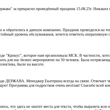
ржава" за прекрасно проведённый праздник 15.08.25г. Никаких 
его и обратились в данную компанию. Праздник проводился на т
остойный уровень обслуживания, хочется отметить оперативную 
де "Крокус", которое нам организовала МСК. В частности, хоте
зовать для нас бизнес-мероприятие на 50 человек. Была потрясаю
ллектива, были на высоте.
де ДЕРЖАВА. Менеджер Екатерина всегда на связи. Отвечает чёт
ую! Программа для подростков очень весёлая! Спасибо всей ком
оюсь, что здесь не хватит места для текста, чтобы выразить всю