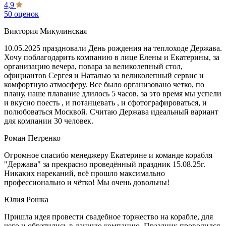
4,9
50 оценок
Виктория Микулинская
10.05.2025 праздновали День рождения на теплоходе Держава.
Хочу поблагодарить компанию в лице Елены и Екатерины, за
организацию вечера, повара за великолепный стол,
официантов Сергея и Наталью за великолепный сервис и
комфортную атмосферу. Все было организовано четко, по
плану, наше плавание длилось 5 часов, за это время мы успели
и вкусно поесть , и потанцевать , и сфотографироваться, и
полюбоваться Москвой. Считаю Держава идеальный вариант
для компании 30 человек.
Роман Петренко
Огромное спасибо менеджеру Екатерине и команде корабля
"Держава" за прекрасно проведённый праздник 15.08.25г.
Никаких нареканий, всё прошло максимально
профессионально и чётко! Мы очень довольны!
Юлия Рошка
Пришла идея провести свадебное торжество на корабле, для
чего и обратились в данную компанию. Праздник проводился